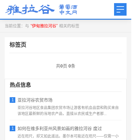
当前位置：与
“伊甸雅拉河谷”
相关的标签
标签页
共
0
页
0
条
热点信息
1
亚拉河谷农贸市场
亚拉河谷地区食品集团农贸市场让游客有机会品尝和购买来自
该地区最新鲜的当地农产品，直接从农民或生产者那...
1
如何在维多利亚州风景如画的雅拉河谷 度过
近在咫尺，却又如此遥远。墨尔本可能近在咫尺——仅需一小