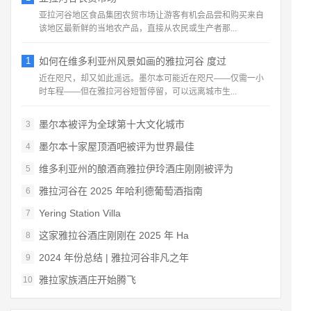
亚拉河谷地区食品集团农贸市场让游客有机会品尝和购买来自
该地区最新鲜的当地农产品，直接从农民或生产者那...
1
如何在维多利亚州风景如画的雅拉河谷 度过
近在咫尺，却又如此遥远。墨尔本可能近在咫尺——仅需一小
时车程——但在雅拉河谷短暂停留，可以远离城市生...
墨尔本被评为全球第十大文化城市
3
墨尔本十家屋顶酒吧被评为世界最佳
4
维多利亚州的酿酒商雅拉伊玲酒庄刚刚被评为
5
雅拉河谷在 2025 年哈利德葡萄酒指南
6
Yering Station Villa
7
这家雅拉谷酒庄刚刚在 2025 年 Ha
8
2024 年份总结 | 雅拉河谷非凡之年
9
雅拉家族酒庄开始腾飞
10