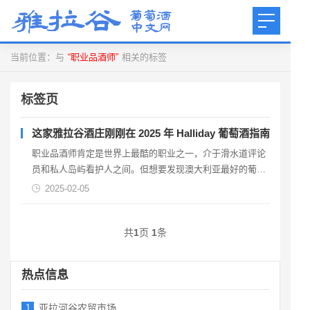
当前位置：与
“职业品酒师”
相关的标签
标签页
这家雅拉谷酒庄刚刚在 2025 年 Halliday 葡萄酒指南大
职业品酒师肯定是世界上最酷的职业之一，介于滑水道评论
员和私人岛屿看护人之间。但想要发现澳大利亚最好的葡萄
酒并非易事。事实上，2025 年 Halliday 葡萄酒伴侣奖的评
2025-02-05
委在短短三天的醉酒时间里品尝了超过 7,500 种葡萄酒。这
项享有盛誉的全国性比赛是一项严肃的事业，今年的颁奖晚
共
1
页
1
条
会在墨尔本的奥蒙...
热点信息
1
亚拉河谷农贸市场