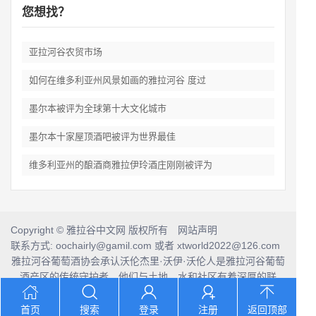
您想找？
亚拉河谷农贸市场
如何在维多利亚州风景如画的雅拉河谷 度过
墨尔本被评为全球第十大文化城市
墨尔本十家屋顶酒吧被评为世界最佳
维多利亚州的酿酒商雅拉伊玲酒庄刚刚被评为
Copyright © 雅拉谷中文网 版权所有 网站声明
联系方式: oochairly@gamil.com 或者 xtworld2022@126.com
雅拉河谷葡萄酒协会承认沃伦杰里·沃伊·沃伦人是雅拉河谷葡萄
酒产区的传统守护者，他们与土地、水和社区有着深厚的联
系。
我们向他们的前辈和当代长者致敬，并将这份敬意延伸到当今
首页
搜索
登录
注册
返回顶部