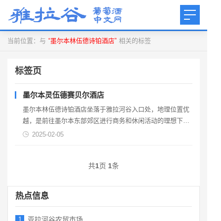
当前位置：与
“墨尔本林伍德诗铂酒店”
相关的标签
标签页
墨尔本灵伍德赛贝尔酒店
墨尔本林伍德诗铂酒店坐落于雅拉河谷入口处，地理位置优
越，是前往墨尔本东部郊区进行商务和休闲活动的理想下榻
之所。我们设计精美、量身定制的客房和公寓可让您放松身
2025-02-05
心。在我们温馨的餐厅和酒吧区享用雅拉河谷及周边地区的
美味佳肴。墨尔本林伍德诗铂酒店温馨时尚，是您的理想下
共
1
页
1
条
榻之所。地址： 96-98 Maroon...
热点信息
1
亚拉河谷农贸市场