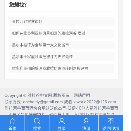
您想找？
亚拉河谷农贸市场
如何在维多利亚州风景如画的雅拉河谷 度过
墨尔本被评为全球第十大文化城市
墨尔本十家屋顶酒吧被评为世界最佳
维多利亚州的酿酒商雅拉伊玲酒庄刚刚被评为
Copyright © 雅拉谷中文网 版权所有 网站声明
联系方式: oochairly@gamil.com 或者 xtworld2022@126.com
雅拉河谷葡萄酒协会承认沃伦杰里·沃伊·沃伦人是雅拉河谷葡萄
酒产区的传统守护者，他们与土地、水和社区有着深厚的联
系。
我们向他们的前辈和当代长者致敬，并将这份敬意延伸到当今
首页
搜索
登录
注册
返回顶部