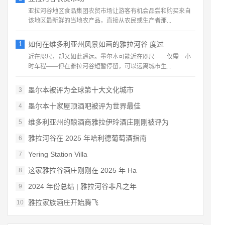
亚拉河谷地区食品集团农贸市场让游客有机会品尝和购买来自
该地区最新鲜的当地农产品，直接从农民或生产者那...
1
如何在维多利亚州风景如画的雅拉河谷 度过
近在咫尺，却又如此遥远。墨尔本可能近在咫尺——仅需一小
时车程——但在雅拉河谷短暂停留，可以远离城市生...
墨尔本被评为全球第十大文化城市
3
墨尔本十家屋顶酒吧被评为世界最佳
4
维多利亚州的酿酒商雅拉伊玲酒庄刚刚被评为
5
雅拉河谷在 2025 年哈利德葡萄酒指南
6
Yering Station Villa
7
这家雅拉谷酒庄刚刚在 2025 年 Ha
8
2024 年份总结 | 雅拉河谷非凡之年
9
雅拉家族酒庄开始腾飞
10