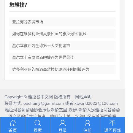
您想找？
亚拉河谷农贸市场
如何在维多利亚州风景如画的雅拉河谷 度过
墨尔本被评为全球第十大文化城市
墨尔本十家屋顶酒吧被评为世界最佳
维多利亚州的酿酒商雅拉伊玲酒庄刚刚被评为
Copyright © 雅拉谷中文网 版权所有 网站声明
联系方式: oochairly@gamil.com 或者 xtworld2022@126.com
雅拉河谷葡萄酒协会承认沃伦杰里·沃伊·沃伦人是雅拉河谷葡萄
酒产区的传统守护者，他们与土地、水和社区有着深厚的联
系。
我们向他们的前辈和当代长者致敬，并将这份敬意延伸到当今
首页
搜索
登录
注册
返回顶部