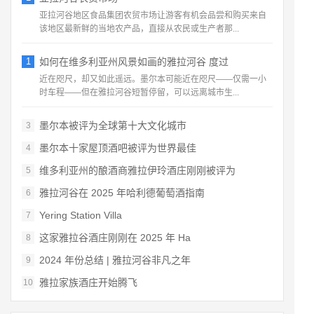
亚拉河谷地区食品集团农贸市场让游客有机会品尝和购买来自
该地区最新鲜的当地农产品，直接从农民或生产者那...
1
如何在维多利亚州风景如画的雅拉河谷 度过
近在咫尺，却又如此遥远。墨尔本可能近在咫尺——仅需一小
时车程——但在雅拉河谷短暂停留，可以远离城市生...
墨尔本被评为全球第十大文化城市
3
墨尔本十家屋顶酒吧被评为世界最佳
4
维多利亚州的酿酒商雅拉伊玲酒庄刚刚被评为
5
雅拉河谷在 2025 年哈利德葡萄酒指南
6
Yering Station Villa
7
这家雅拉谷酒庄刚刚在 2025 年 Ha
8
2024 年份总结 | 雅拉河谷非凡之年
9
雅拉家族酒庄开始腾飞
10