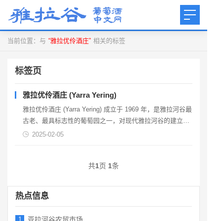
当前位置：与
“雅拉优伶酒庄”
相关的标签
标签页
雅拉优伶酒庄 (Yarra Yering)
雅拉优伶酒庄 (Yarra Yering) 成立于 1969 年，是雅拉河谷最
古老、最具标志性的葡萄园之一，对现代雅拉河谷的建立发
挥了重要作用。地址： 4 Briarty Road，Gruyere电话： 03
2025-02-05
5964 9267 邮箱: info@yarrayering.com 网站: https:...
共
1
页
1
条
热点信息
1
亚拉河谷农贸市场