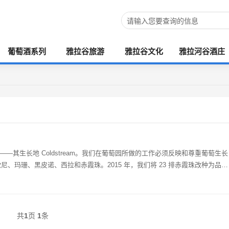
葡萄酒系列
雅拉谷旅游
雅拉谷文化
雅拉河谷酒庄
了其风土——其生长地 Coldstream。我们在葡萄园所做的工作必须反映和尊重葡萄生长
尼、玛珊、黑皮诺、西拉和赤霞珠。2015 年，我们将 23 排赤霞珠改种为品丽
共
1
页
1
条