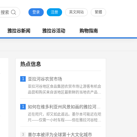
搜索
登录
注册
英文网站
繁體
雅拉谷新闻
雅拉谷活动
购物指南
热点信息
1
亚拉河谷农贸市场
亚拉河谷地区食品集团农贸市场让游客有机会
品尝和购买来自该地区最新鲜的当地农产品，
直接从农民或生产者那...
1
如何在维多利亚州风景如画的雅拉河谷 度过
近在咫尺，却又如此遥远。墨尔本可能近在咫
尺——仅需一小时车程——但在雅拉河谷短暂
停留，可以远离城市生...
墨尔本被评为全球第十大文化城市
3