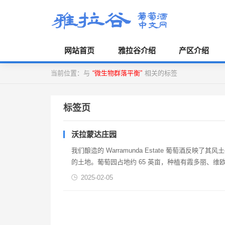
网站首页
雅拉谷介绍
产区介绍
当前位置：与
“微生物群落平衡”
相关的标签
标签页
沃拉蒙达庄园
我们酿造的 Warramunda Estate 葡萄酒反映
的土地。葡萄园占地约 65 英亩，种植有霞多丽、维欧
珠、梅洛、马尔贝克和小维...
2025-02-05