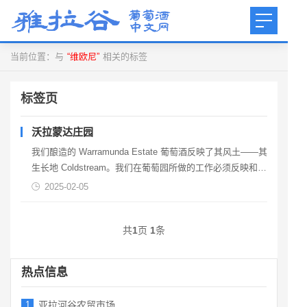
当前位置：与
“维欧尼”
相关的标签
标签页
沃拉蒙达庄园
我们酿造的 Warramunda Estate 葡萄酒反映了其风土——其
生长地 Coldstream。我们在葡萄园所做的工作必须反映和尊
重葡萄生长的土地。葡萄园占地约 65 英亩，种植有霞多
2025-02-05
丽、维欧尼、玛珊、黑皮诺、西拉和赤霞珠。2015 年，我们
将 23 排赤霞珠改种为品丽珠、梅洛、马尔贝克和小维...
共
1
页
1
条
热点信息
1
亚拉河谷农贸市场