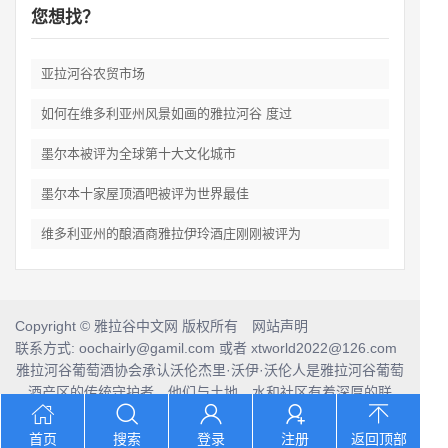
您想找？
亚拉河谷农贸市场
如何在维多利亚州风景如画的雅拉河谷 度过
墨尔本被评为全球第十大文化城市
墨尔本十家屋顶酒吧被评为世界最佳
维多利亚州的酿酒商雅拉伊玲酒庄刚刚被评为
Copyright © 雅拉谷中文网 版权所有 网站声明
联系方式: oochairly@gamil.com 或者 xtworld2022@126.com
雅拉河谷葡萄酒协会承认沃伦杰里·沃伊·沃伦人是雅拉河谷葡萄
酒产区的传统守护者，他们与土地、水和社区有着深厚的联
系。
我们向他们的前辈和当代长者致敬，并将这份敬意延伸到当今
首页
搜索
登录
注册
返回顶部