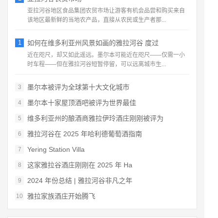
亚拉河谷地区食品集团农贸市场让游客有机会品尝和购买来自
该地区最新鲜的当地农产品，直接从农民或生产者那...
1
如何在维多利亚州风景如画的雅拉河谷 度过
近在咫尺，却又如此遥远。墨尔本可能近在咫尺——仅需一小
时车程——但在雅拉河谷短暂停留，可以远离城市生...
墨尔本被评为全球第十大文化城市
3
墨尔本十家屋顶酒吧被评为世界最佳
4
维多利亚州的酿酒商雅拉伊玲酒庄刚刚被评为
5
雅拉河谷在 2025 年哈利德葡萄酒指南
6
Yering Station Villa
7
这家雅拉谷酒庄刚刚在 2025 年 Ha
8
2024 年份总结 | 雅拉河谷非凡之年
9
雅拉家族酒庄开始腾飞
10