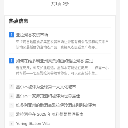
共
1
页
2
条
评级...
热点信息
1
亚拉河谷农贸市场
亚拉河谷地区食品集团农贸市场让游客有机会品尝和购买来自
该地区最新鲜的当地农产品，直接从农民或生产者那...
1
如何在维多利亚州风景如画的雅拉河谷 度过
近在咫尺，却又如此遥远。墨尔本可能近在咫尺——仅需一小
时车程——但在雅拉河谷短暂停留，可以远离城市生...
墨尔本被评为全球第十大文化城市
3
墨尔本十家屋顶酒吧被评为世界最佳
4
维多利亚州的酿酒商雅拉伊玲酒庄刚刚被评为
5
雅拉河谷在 2025 年哈利德葡萄酒指南
6
Yering Station Villa
7