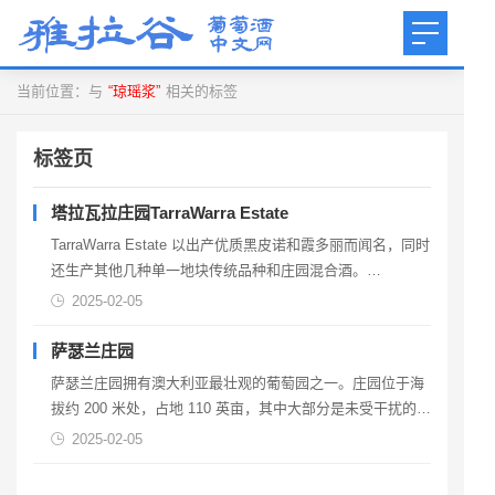
当前位置：与
“琼瑶浆”
相关的标签
标签页
塔拉瓦拉庄园TarraWarra Estate
TarraWarra Estate 以出产优质黑皮诺和霞多丽而闻名，同时
还生产其他几种单一地块传统品种和庄园混合酒。
TarraWarra Estate 葡萄酒旨在表达 TarraWarra 地区独特的
2025-02-05
风土，该地区由许多独立地块组成，种植有精心挑选的克隆
树，每种克隆树都为葡萄酒增添了独特的特色。198...
萨瑟兰庄园
萨瑟兰庄园拥有澳大利亚最壮观的葡萄园之一。庄园位于海
拔约 200 米处，占地 110 英亩，其中大部分是未受干扰的原
生林地。作为一家家族企业，我们致力于生产具有真正区域
2025-02-05
特色的最高品质葡萄酒。我们的葡萄酒获得了许多奖项和赞
誉，包括詹姆斯·哈利德 (James Halliday) 的 5 星红葡萄酒