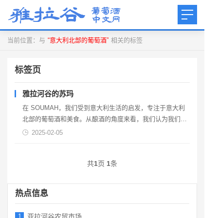
当前位置：与
“意大利北部的葡萄酒”
相关的标签
标签页
雅拉河谷的苏玛
在 SOUMAH，我们受到意大利生活的启发，专注于意大利
北部的葡萄酒和美食。从酿酒的角度来看，我们认为我们的
风土与意大利北部相似，夏季短暂、干燥、炎热，夜晚凉
2025-02-05
爽。甚至夏末降临山谷的雾气也让人想起那些土地。因此，
我们继续寻找意大利北部的本土葡萄树来种植在
共
1
页
1
条
SOUMAH，并挑选经典葡萄酒的典范来进口。地...
热点信息
1
亚拉河谷农贸市场