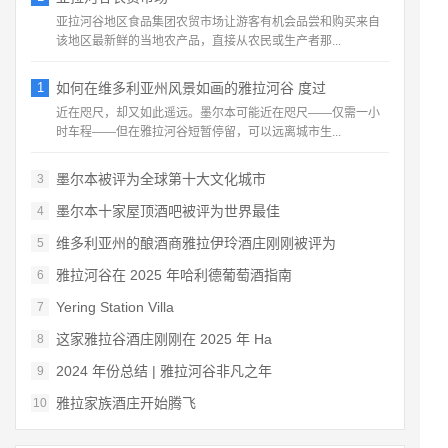
亚拉河谷地区食品集团农贸市场让游客有机会品尝和购买来自
该地区最新鲜的当地农产品，直接从农民或生产者那...
1
如何在维多利亚州风景如画的雅拉河谷 度过
近在咫尺，却又如此遥远。墨尔本可能近在咫尺——仅需一小
时车程——但在雅拉河谷短暂停留，可以远离城市生...
墨尔本被评为全球第十大文化城市
3
墨尔本十家屋顶酒吧被评为世界最佳
4
维多利亚州的酿酒商雅拉伊玲酒庄刚刚被评为
5
雅拉河谷在 2025 年哈利德葡萄酒指南
6
Yering Station Villa
7
这家雅拉谷酒庄刚刚在 2025 年 Ha
8
2024 年份总结 | 雅拉河谷非凡之年
9
雅拉家族酒庄开始腾飞
10