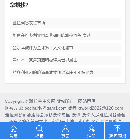
您想找？
亚拉河谷农贸市场
如何在维多利亚州风景如画的雅拉河谷 度过
墨尔本被评为全球第十大文化城市
墨尔本十家屋顶酒吧被评为世界最佳
维多利亚州的酿酒商雅拉伊玲酒庄刚刚被评为
Copyright © 雅拉谷中文网 版权所有 网站声明
联系方式: oochairly@gamil.com 或者 xtworld2022@126.com
雅拉河谷葡萄酒协会承认沃伦杰里·沃伊·沃伦人是雅拉河谷葡萄
酒产区的传统守护者，他们与土地、水和社区有着深厚的联
系。
我们向他们的前辈和当代长者致敬，并将这份敬意延伸到当今
首页
搜索
登录
注册
返回顶部