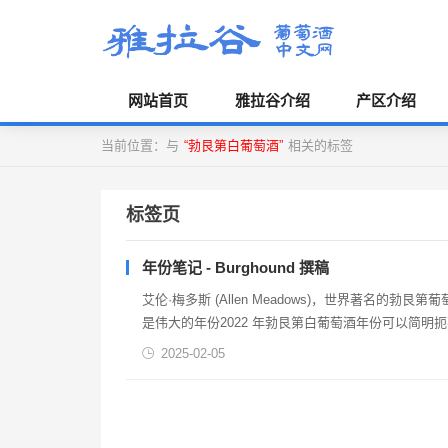
网站首页
雅拉谷介绍
产区介绍
当前位置：与
“勃艮第白葡萄酒”
相关的标签
标签页
年份笔记 - Burghound 撰稿
艾伦·梅多斯 (Allen Meadows)，世界著名的勃
是伟大的年份2022 年勃艮第白葡萄酒年份可以简明扼
可与 2014 年相媲美，...
2025-02-05