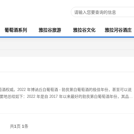
葡萄酒系列
雅拉谷旅游
雅拉谷文化
雅拉河谷酒庄
艮第葡萄酒权威。2022 年博讷丘白葡萄酒 - 勃艮第白葡萄酒的极佳年份，甚至可以说
要地总结如下：2022 年是自 2017 年以来最好的勃艮第白葡萄酒年份，其品质
共
1
页
1
条