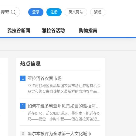
搜索
登录
注册
英文网站
繁體
雅拉谷新闻
雅拉谷活动
购物指南
热点信息
1
亚拉河谷农贸市场
亚拉河谷地区食品集团农贸市场让游客有机会
品尝和购买来自该地区最新鲜的当地农产品，
直接从农民或生产者那...
1
如何在维多利亚州风景如画的雅拉河谷 度过
近在咫尺，却又如此遥远。墨尔本可能近在咫
尺——仅需一小时车程——但在雅拉河谷短暂
停留，可以远离城市生...
墨尔本被评为全球第十大文化城市
3