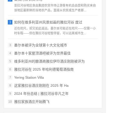
亚拉河谷地区食品集团农贸市场让游客有机会品尝和购买来自
该地区最新鲜的当地农产品，直接从农民或生产者那...
1
如何在维多利亚州风景如画的雅拉河谷 度过
近在咫尺，却又如此遥远。墨尔本可能近在咫尺——仅需一小
时车程——但在雅拉河谷短暂停留，可以远离城市生...
墨尔本被评为全球第十大文化城市
3
墨尔本十家屋顶酒吧被评为世界最佳
4
维多利亚州的酿酒商雅拉伊玲酒庄刚刚被评为
5
雅拉河谷在 2025 年哈利德葡萄酒指南
6
Yering Station Villa
7
这家雅拉谷酒庄刚刚在 2025 年 Ha
8
2024 年份总结 | 雅拉河谷非凡之年
9
雅拉家族酒庄开始腾飞
10