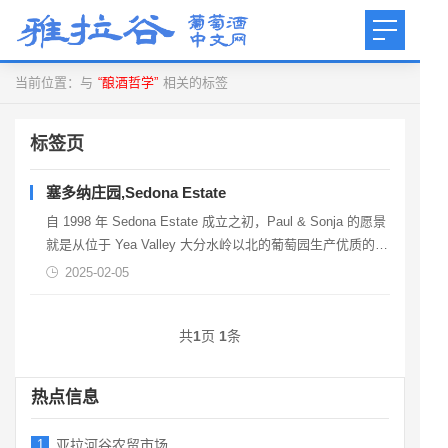
当前位置：与
“酿酒哲学”
相关的标签
标签页
塞多纳庄园,Sedona Estate
自 1998 年 Sedona Estate 成立之初，Paul & Sonja 的愿景
就是从位于 Yea Valley 大分水岭以北的葡萄园生产优质的凉
爽气候葡萄酒。他们的热情和奉献精神体现在 Sedona
2025-02-05
Estate 系列中。品种的纯度使每瓶葡萄酒都成为真正的体
验。探索这颗人迹罕至的隐藏宝石！...
共
1
页
1
条
热点信息
1
亚拉河谷农贸市场