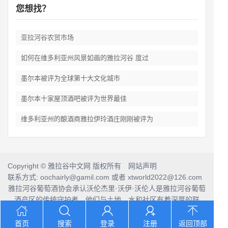
您想找？
亚拉河谷农贸市场
如何在维多利亚州风景如画的雅拉河谷 度过
墨尔本被评为全球第十大文化城市
墨尔本十家屋顶酒吧被评为世界最佳
维多利亚州的酿酒商雅拉伊玲酒庄刚刚被评为
Copyright © 雅拉谷中文网 版权所有 网站声明
联系方式: oochairly@gamil.com 或者 xtworld2022@126.com
雅拉河谷葡萄酒协会承认沃伦杰里·沃伊·沃伦人是雅拉河谷葡萄
酒产区的传统守护者，他们与土地、水和社区有着深厚的联
系。
我们向他们的前辈和当代长者致敬，并将这份敬意延伸到当今
首页
搜索
登录
注册
返回顶部