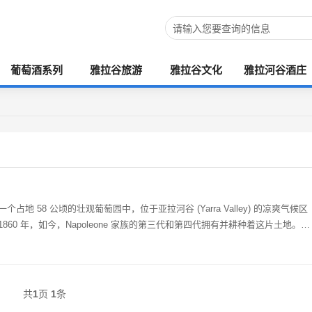
葡萄酒系列
雅拉谷旅游
雅拉谷文化
雅拉河谷酒庄
m) 一个占地 58 公顷的壮观葡萄园中，位于亚拉河谷 (Yarra Valley) 的凉爽气候区
60 年，如今，Napoleone 家族的第三代和第四代拥有并耕种着这片土地。他
共
1
页
1
条