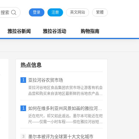
搜索
登录
注册
英文网站
繁體
雅拉谷新闻
雅拉谷活动
购物指南
热点信息
1
亚拉河谷农贸市场
亚拉河谷地区食品集团农贸市场让游客有机会
品尝和购买来自该地区最新鲜的当地农产品，
直接从农民或生产者那...
1
如何在维多利亚州风景如画的雅拉河谷 度过
近在咫尺，却又如此遥远。墨尔本可能近在咫
尺——仅需一小时车程——但在雅拉河谷短暂
停留，可以远离城市生...
墨尔本被评为全球第十大文化城市
3