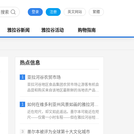
搜索
登录
注册
英文网站
繁體
雅拉谷新闻
雅拉谷活动
购物指南
热点信息
1
亚拉河谷农贸市场
亚拉河谷地区食品集团农贸市场让游客有机会
品尝和购买来自该地区最新鲜的当地农产品，
直接从农民或生产者那...
1
如何在维多利亚州风景如画的雅拉河谷 度过
近在咫尺，却又如此遥远。墨尔本可能近在咫
尺——仅需一小时车程——但在雅拉河谷短暂
停留，可以远离城市生...
墨尔本被评为全球第十大文化城市
3