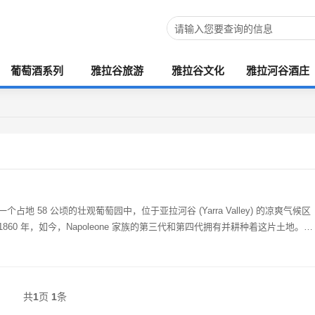
葡萄酒系列
雅拉谷旅游
雅拉谷文化
雅拉河谷酒庄
m) 一个占地 58 公顷的壮观葡萄园中，位于亚拉河谷 (Yarra Valley) 的凉爽气候区
60 年，如今，Napoleone 家族的第三代和第四代拥有并耕种着这片土地。他
共
1
页
1
条